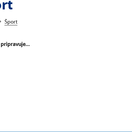
rt
Šport
pripravuje...