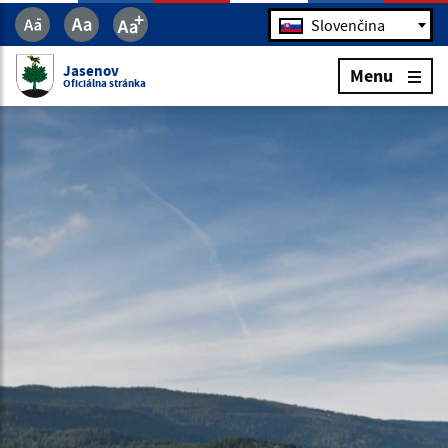
Jazyk
Slovenčina
Jasenov
Menu
Oficiálna stránka