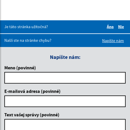
Je táto stránka užitočná?
Áno
Nie
Boli tieto 
Boli 
Našli ste na stránke chybu?
Napíšte nám
Napíšte nám:
Meno (povinné)
E-mailová adresa (povinné)
Text vašej správy (povinné)