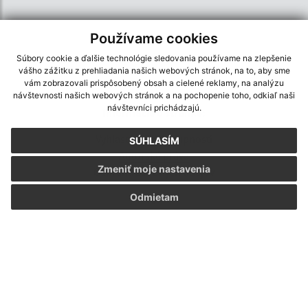
Používame cookies
Súbory cookie a ďalšie technológie sledovania používame na zlepšenie
vášho zážitku z prehliadania našich webových stránok, na to, aby sme
vám zobrazovali prispôsobený obsah a cielené reklamy, na analýzu
návštevnosti našich webových stránok a na pochopenie toho, odkiaľ naši
návštevníci prichádzajú.
Informácie o stránke:
Vyhlásenie o prístupnosti
SÚHLASÍM
Autorské práva
Zmeniť moje nastavenia
Ochrana osobných údajov
Navigácia:
Odmietam
Vytlačiť aktuálnu stránku
Mapa stránok
Cookies
Rýchle odkazy:
Aktuality