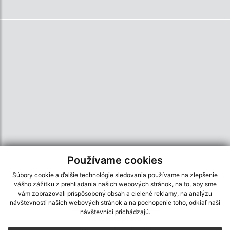
Používame cookies
Súbory cookie a ďalšie technológie sledovania používame na zlepšenie
vášho zážitku z prehliadania našich webových stránok, na to, aby sme
Informácie o stránke:
vám zobrazovali prispôsobený obsah a cielené reklamy, na analýzu
návštevnosti našich webových stránok a na pochopenie toho, odkiaľ naši
Vyhlásenie o prístupnosti
návštevníci prichádzajú.
Autorské práva