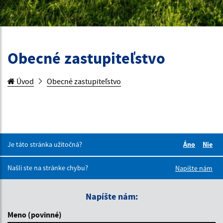
Obecné zastupiteľstvo
Úvod
Obecné zastupiteľstvo
Je táto stránka užitočná?
Áno
Nie
Boli tieto 
Boli 
Našli ste na stránke chybu?
Napíšte nám
Napíšte nám:
Meno (povinné)