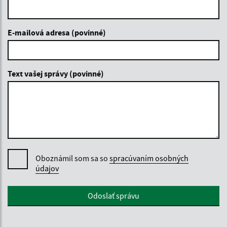
E-mailová adresa (povinné)
Text vašej správy (povinné)
Oboznámil som sa so
spracúvaním osobných
údajov
Google reCaptcha Response
Odoslať správu